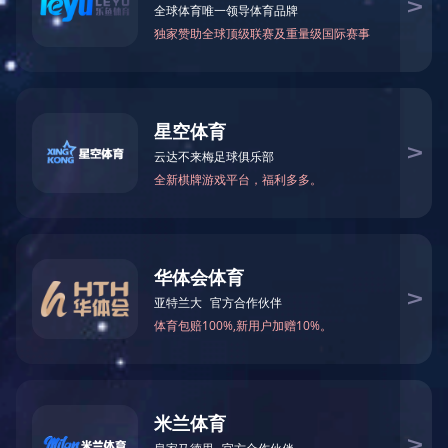
加快建设健康中国
习近平：在庆祝中国共产党成立105周年大会上的讲话
加快建设健康中国