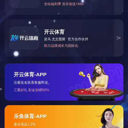
下午，全体人员赴中共南口特支教育基地开展红色研
学，参观主题展厅、聆听微党课，重温早期基层党组织奋
斗历程，并结合业务实际围绕“党建赋能科技创新与智能建
造”开展现场研讨，完成红色教育闭环。双方在总结会上梳
理共建成果，明确后续党建联动、技术攻关与资源共享方
向。