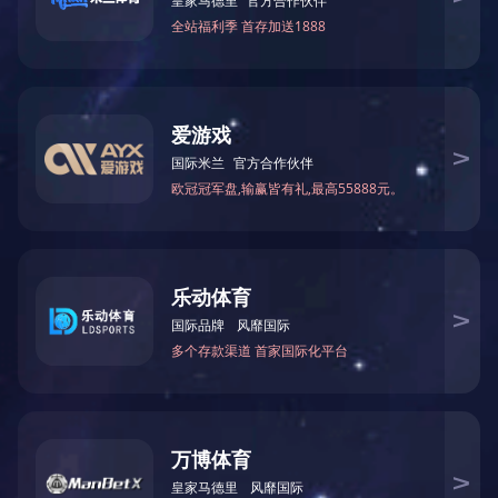
加。
活动设成果观摩、院长思政授课、技术研讨、联合专题
党课、红色研学、交流总结六个环节。上午，全体人员参
观石墨烯高端新材料展厅，实地了解石墨烯轻量化、低碳
化、高性能化优势，并围绕建筑基建领域材料升级进行现
场交流。
随后，北京石墨烯研究院刘忠范院长讲授创新思政课，
系统解读国家新材料产业政策与石墨烯高端制备前景，剖
析新型建材赋能传统基建升级路径。参会人员还就建筑外
墙、保温、防腐等应用场景踊跃提问，现场气氛热烈。