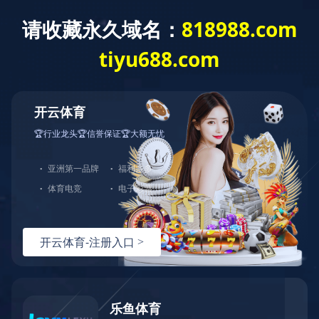
华体会
华体
口
新闻
主营
党的
人才
当前位置：
华体会(中国)
>
新闻中心
>
集团新闻
招标
北京石墨烯研究院党总支部与华体会官方版网站登录入
口科技发展有限公司党支部联合开展共建活动
最后更新：2026-07-01 浏览：2392次